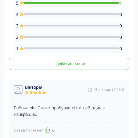
5
1
4
0
3
0
2
0
1
0
+ Добавить отзыв
Вікторія
13 января (20:54)
Робоча річ! Смаки пробував різні, цей один з
найкращих.
Отзыв полезен?
0