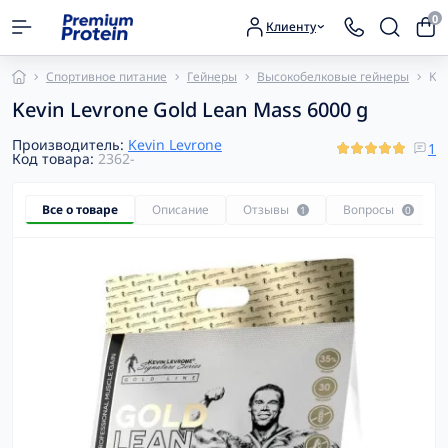
0
Клиенту
Спортивное питание
Гейнеры
Высокобелковые гейнеры
Kev
Kevin Levrone Gold Lean Mass 6000 g
Производитель:
Kevin Levrone
1
Код товара:
2362-
Все о товаре
Описание
Отзывы
Вопросы
1
0