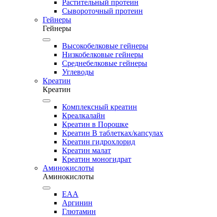
Растительный протеин
Сывороточный протеин
Гейнеры
Гейнеры
Высокобелковые гейнеры
Низкобелковые гейнеры
Среднебелковые гейнеры
Углеводы
Креатин
Креатин
Комплексный креатин
Креалкалайн
Креатин в Порошке
Креатин В таблетках/капсулах
Креатин гидрохлорид
Креатин малат
Креатин моногидрат
Аминокислоты
Аминокислоты
EAA
Аргинин
Глютамин