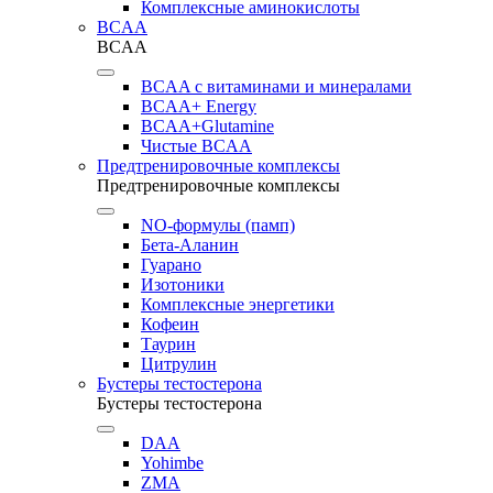
Комплексные аминокислоты
BCAA
BCAA
BCAA с витаминами и минералами
BCAA+ Energy
BCAA+Glutamine
Чистые BCAA
Предтренировочные комплексы
Предтренировочные комплексы
NO-формулы (памп)
Бета-Аланин
Гуарано
Изотоники
Комплексные энергетики
Кофеин
Таурин
Цитрулин
Бустеры тестостерона
Бустеры тестостерона
DAA
Yohimbe
ZMA