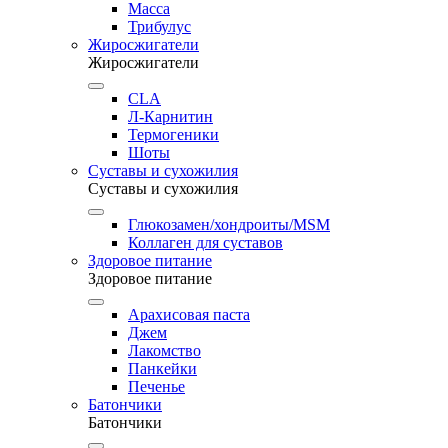
Масса
Трибулус
Жиросжигатели
Жиросжигатели
CLA
Л-Карнитин
Термогеники
Шоты
Суставы и сухожилия
Суставы и сухожилия
Глюкозамен/хондроиты/MSM
Коллаген для суставов
Здоровое питание
Здоровое питание
Арахисовая паста
Джем
Лакомство
Панкейки
Печенье
Батончики
Батончики