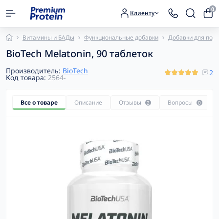
0
Клиенту
Витамины и БАДы
Функциональные добавки
Добавки для под
BioTech Melatonin, 90 таблеток
Производитель:
BioTech
2
Код товара:
2564-
Все о товаре
Описание
Отзывы
Вопросы
2
0