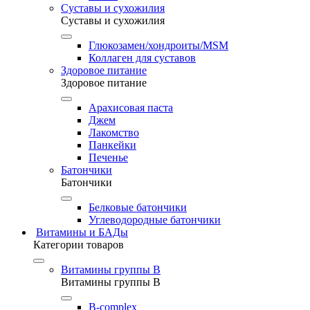
Суставы и сухожилия
Суставы и сухожилия
Глюкозамен/хондроиты/MSM
Коллаген для суставов
Здоровое питание
Здоровое питание
Арахисовая паста
Джем
Лакомство
Панкейки
Печенье
Батончики
Батончики
Белковые батончики
Углеводородные батончики
Витамины и БАДы
Категории товаров
Витамины группы B
Витамины группы B
B-complex