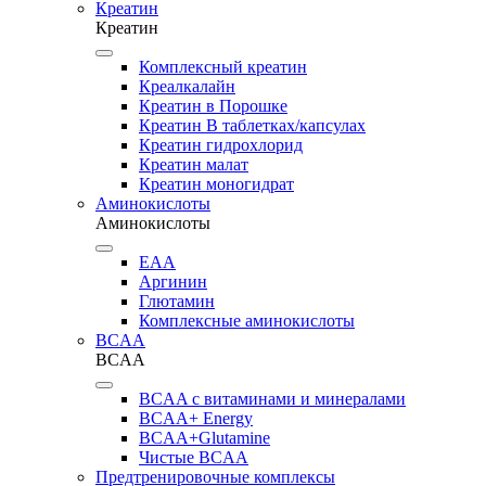
Креатин
Креатин
Комплексный креатин
Креалкалайн
Креатин в Порошке
Креатин В таблетках/капсулах
Креатин гидрохлорид
Креатин малат
Креатин моногидрат
Аминокислоты
Аминокислоты
EAA
Аргинин
Глютамин
Комплексные аминокислоты
BCAA
BCAA
BCAA с витаминами и минералами
BCAA+ Energy
BCAA+Glutamine
Чистые BCAA
Предтренировочные комплексы