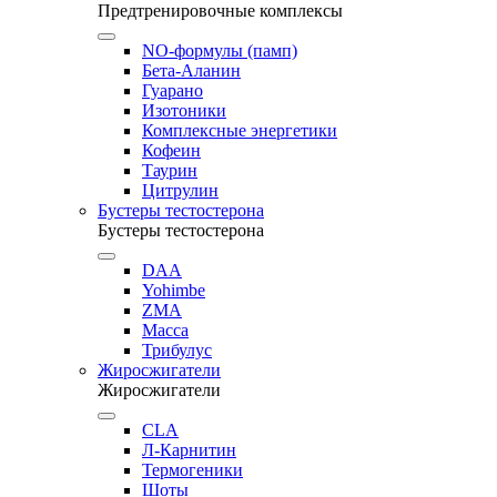
Предтренировочные комплексы
NO-формулы (памп)
Бета-Аланин
Гуарано
Изотоники
Комплексные энергетики
Кофеин
Таурин
Цитрулин
Бустеры тестостерона
Бустеры тестостерона
DAA
Yohimbe
ZMA
Масса
Трибулус
Жиросжигатели
Жиросжигатели
CLA
Л-Карнитин
Термогеники
Шоты