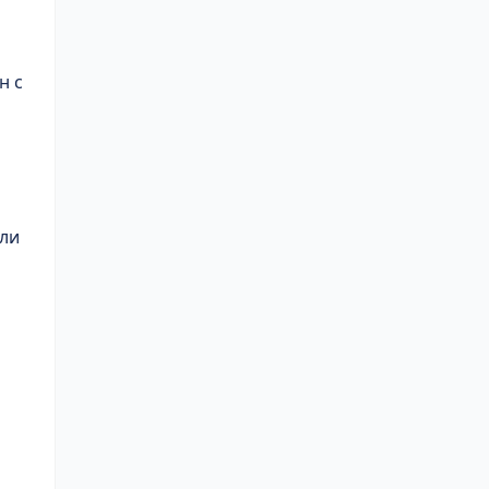
н с
ли