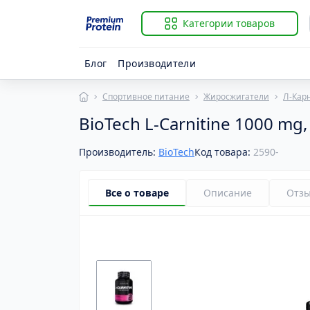
Категории товаров
Блог
Производители
Спортивное питание
Жиросжигатели
Л-Кар
BioTech L-Carnitine 1000 mg,
Производитель:
BioTech
Код товара:
2590-
Все о товаре
Описание
Отз