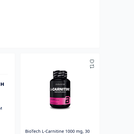
ин
и
BioTech L-Carnitine 1000 mg, 30