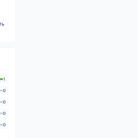
ть
1
0
0
0
0