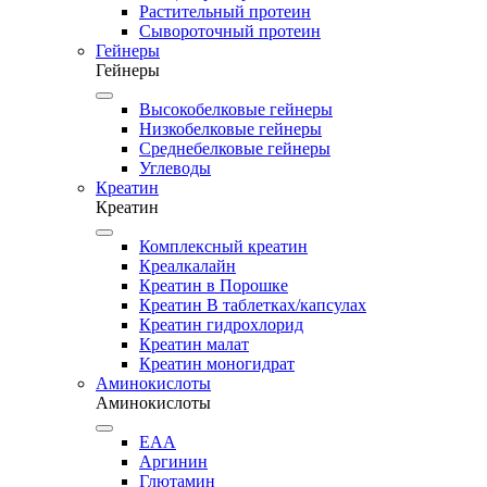
Растительный протеин
Сывороточный протеин
Гейнеры
Гейнеры
Высокобелковые гейнеры
Низкобелковые гейнеры
Среднебелковые гейнеры
Углеводы
Креатин
Креатин
Комплексный креатин
Креалкалайн
Креатин в Порошке
Креатин В таблетках/капсулах
Креатин гидрохлорид
Креатин малат
Креатин моногидрат
Аминокислоты
Аминокислоты
EAA
Аргинин
Глютамин