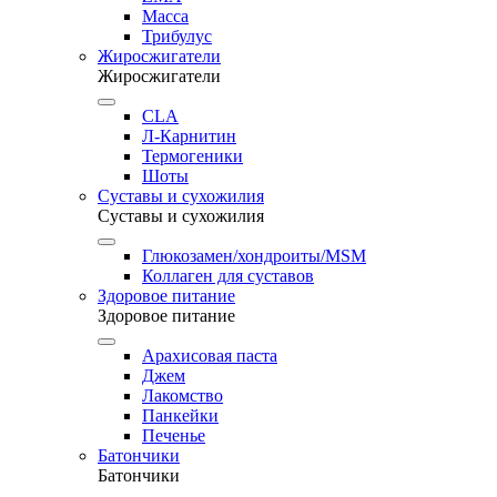
Масса
Трибулус
Жиросжигатели
Жиросжигатели
CLA
Л-Карнитин
Термогеники
Шоты
Суставы и сухожилия
Суставы и сухожилия
Глюкозамен/хондроиты/MSM
Коллаген для суставов
Здоровое питание
Здоровое питание
Арахисовая паста
Джем
Лакомство
Панкейки
Печенье
Батончики
Батончики