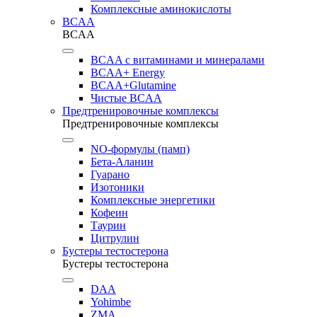
Комплексные аминокислоты
BCAA
BCAA
BCAA с витаминами и минералами
BCAA+ Energy
BCAA+Glutamine
Чистые BCAA
Предтренировочные комплексы
Предтренировочные комплексы
NO-формулы (памп)
Бета-Аланин
Гуарано
Изотоники
Комплексные энергетики
Кофеин
Таурин
Цитрулин
Бустеры тестостерона
Бустеры тестостерона
DAA
Yohimbe
ZMA