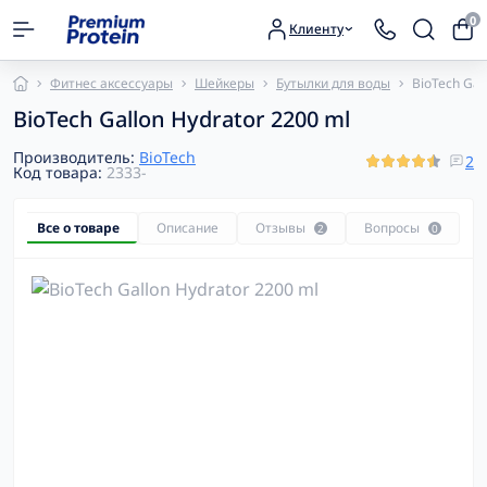
0
Клиенту
Фитнес аксессуары
Шейкеры
Бутылки для воды
BioTech Gal
BioTech Gallon Hydrator 2200 ml
Производитель:
BioTech
2
Код товара:
2333-
Все о товаре
Описание
Отзывы
Вопросы
2
0