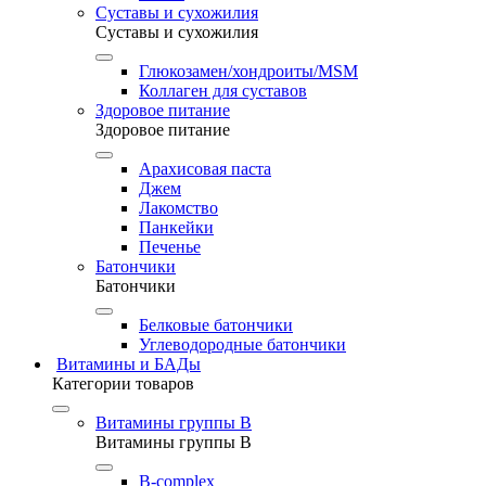
Суставы и сухожилия
Суставы и сухожилия
Глюкозамен/хондроиты/MSM
Коллаген для суставов
Здоровое питание
Здоровое питание
Арахисовая паста
Джем
Лакомство
Панкейки
Печенье
Батончики
Батончики
Белковые батончики
Углеводородные батончики
Витамины и БАДы
Категории товаров
Витамины группы B
Витамины группы B
B-complex