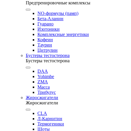
Предтренировочные комплексы
NO-формулы (памп)
Бета-Аланин
Гуарано
Изотоники
Комплексные энергетики
Кофеин
Таурин
Цитрулин
Бустеры тестостерона
Бустеры тестостерона
DAA
Yohimbe
ZMA
Масса
Трибулус
Жиросжигатели
Жиросжигатели
CLA
Л-Карнитин
Термогеники
Шоты