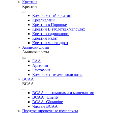
Креатин
Креатин
Комплексный креатин
Креалкалайн
Креатин в Порошке
Креатин В таблетках/капсулах
Креатин гидрохлорид
Креатин малат
Креатин моногидрат
Аминокислоты
Аминокислоты
EAA
Аргинин
Глютамин
Комплексные аминокислоты
BCAA
BCAA
BCAA с витаминами и минералами
BCAA+ Energy
BCAA+Glutamine
Чистые BCAA
Предтренировочные комплексы