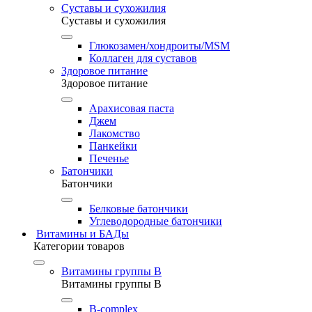
Суставы и сухожилия
Суставы и сухожилия
Глюкозамен/хондроиты/MSM
Коллаген для суставов
Здоровое питание
Здоровое питание
Арахисовая паста
Джем
Лакомство
Панкейки
Печенье
Батончики
Батончики
Белковые батончики
Углеводородные батончики
Витамины и БАДы
Категории товаров
Витамины группы B
Витамины группы B
B-complex