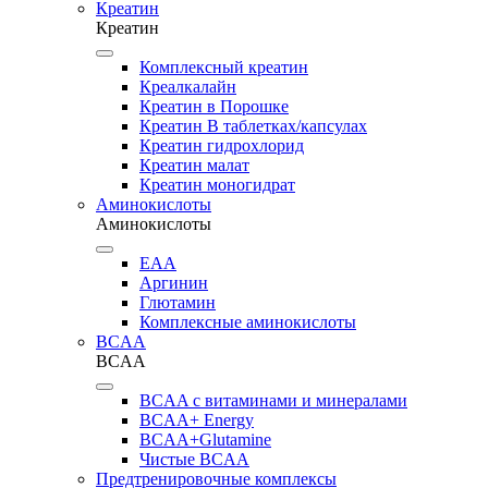
Креатин
Креатин
Комплексный креатин
Креалкалайн
Креатин в Порошке
Креатин В таблетках/капсулах
Креатин гидрохлорид
Креатин малат
Креатин моногидрат
Аминокислоты
Аминокислоты
EAA
Аргинин
Глютамин
Комплексные аминокислоты
BCAA
BCAA
BCAA с витаминами и минералами
BCAA+ Energy
BCAA+Glutamine
Чистые BCAA
Предтренировочные комплексы