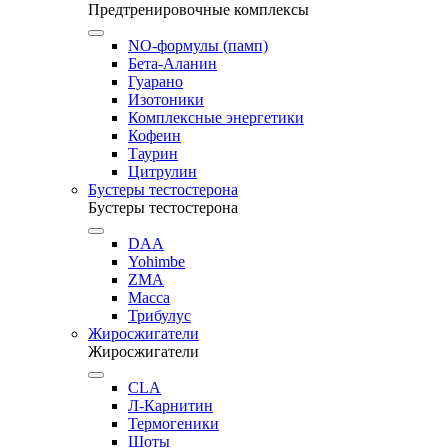
Предтренировочные комплексы
NO-формулы (памп)
Бета-Аланин
Гуарано
Изотоники
Комплексные энергетики
Кофеин
Таурин
Цитрулин
Бустеры тестостерона
Бустеры тестостерона
DAA
Yohimbe
ZMA
Масса
Трибулус
Жиросжигатели
Жиросжигатели
CLA
Л-Карнитин
Термогеники
Шоты