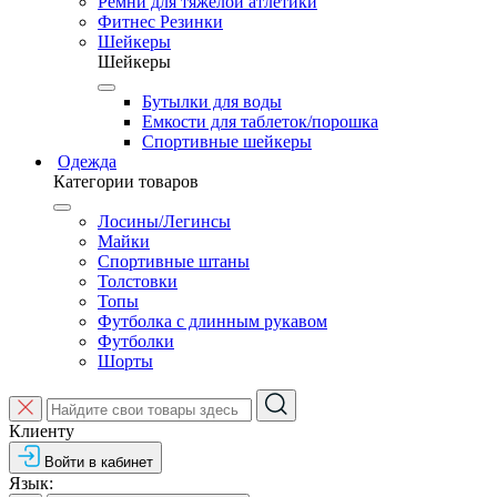
Ремни для тяжелой атлетики
Фитнес Резинки
Шейкеры
Шейкеры
Бутылки для воды
Емкости для таблеток/порошка
Спортивные шейкеры
Одежда
Категории товаров
Лосины/Легинсы
Майки
Спортивные штаны
Толстовки
Топы
Футболка с длинным рукавом
Футболки
Шорты
Клиенту
Войти в кабинет
Язык: