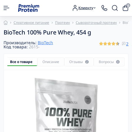
0
Клиенту
Спортивное питание
Протеин
Сывороточный протеин
BioTe
BioTech 100% Pure Whey, 454 g
Производитель:
BioTech
2
Код товара:
2615-
Все о товаре
Описание
Отзывы
Вопросы
2
0