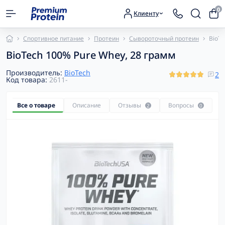
0
Клиенту
Спортивное питание
Протеин
Сывороточный протеин
BioTe
BioTech 100% Pure Whey, 28 грамм
Производитель:
BioTech
2
Код товара:
2611-
Все о товаре
Описание
Отзывы
Вопросы
2
0