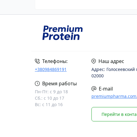
Телефоны:
Наш адрес
+380984869191
Адрес: Голосеевский 
02000
Время работы
E-mail
Пн-Пт: с 9 до 18
premiumpharma.com
Сб.: с 10 до 17
Вс: с 11 до 16
Перейти в конт