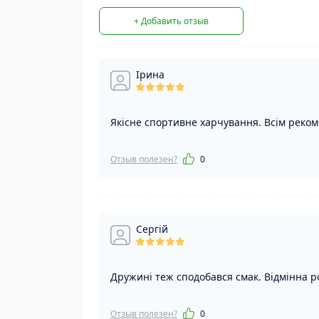
+ Добавить отзыв
Ірина
Якісне спортивне харчування. Всім реко
Отзыв полезен?
0
Сергій
Дружині теж сподобався смак. Відмінна р
Отзыв полезен?
0