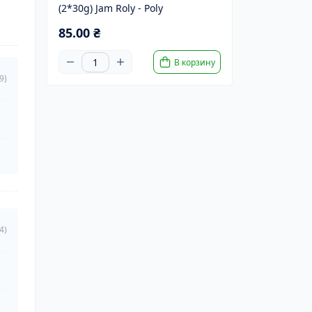
(2*30g) Jam Roly - Poly
85.00 ₴
В корзину
9)
4)