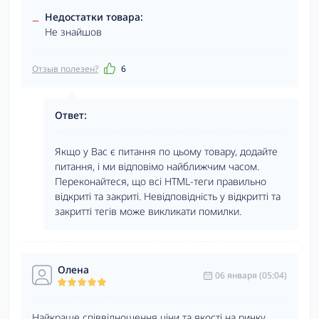
–
Недостатки товара:
Не знайшов
Отзыв полезен?
6
Ответ:
Якщо у Вас є питання по цьому товару, додайте
питання, і ми відповімо найближчим часом.
Переконайтеся, що всі HTML-теги правильно
відкриті та закриті. Невідповідність у відкритті та
закритті тегів може викликати помилки.
Олена
06 января (05:04)
Найкраще співвідношення ціни та якості на ринку.