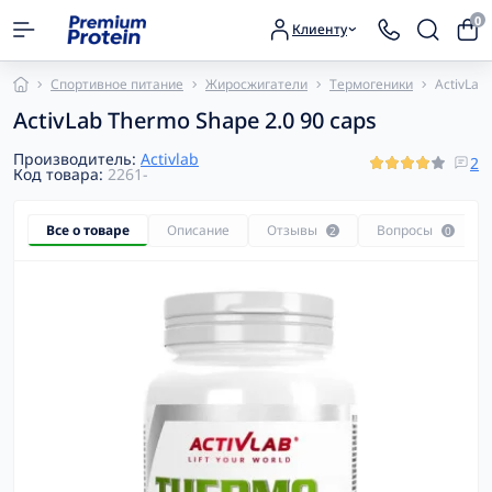
0
Клиенту
Спортивное питание
Жиросжигатели
Термогеники
ActivLab
ActivLab Thermo Shape 2.0 90 caps
Производитель:
Activlab
2
Код товара:
2261-
Все о товаре
Описание
Отзывы
Вопросы
2
0