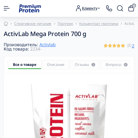
0
Клиенту
Спортивное питание
Протеин
Концентрат протеина
ActivLa
ActivLab Mega Protein 700 g
Производитель:
Activlab
2
Код товара:
2234-
Все о товаре
Описание
Отзывы
Вопросы
2
0