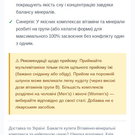
покращують якість сну і концентрацію завдяки
балансу мінералів.
Синергія:
У якісних комплексах вітаміни та мінерали
розбиті на групи (або хелатні форми) для
максимального 100% засвоєння без конфлікту один
з одним.
⚠️ Рекомендації щодо прийому:
Приймайте
мультивітаміни
тільки після щільного прийому їжі
(бажано сніданку або обіду). Прийом на порожній
шлунок може викликати легку нудоту (через високі
дози вітамінів групи B). Більшість комплексів
розділені на чоловічі (Men's) і жіночі (Women's) —
вибирайте відповідно до своєї статі. Добавка не є
лікарським засобом.
Доставка по Україні:
Бажаєте купити Вітамінно-мінеральні
комплекси за найкращою ціною? Швидка відправка: Київ,