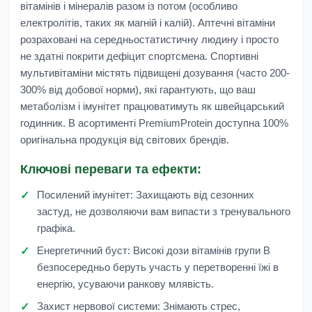
вітамінів і мінералів разом із потом (особливо
електролітів, таких як магній і калій). Аптечні вітаміни
розраховані на середньостатистичну людину і просто
не здатні покрити дефіцит спортсмена. Спортивні
мультивітаміни містять підвищені дозування (часто 200-
300% від добової норми), які гарантують, що ваш
метаболізм і імунітет працюватимуть як швейцарський
годинник. В асортименті
PremiumProtein
доступна 100%
оригінальна продукція від світових брендів.
Ключові переваги та ефекти:
Посилений імунітет:
Захищають від сезонних
застуд, не дозволяючи вам випасти з тренувального
графіка.
Енергетичний буст:
Високі дози вітамінів групи B
безпосередньо беруть участь у перетворенні їжі в
енергію, усуваючи ранкову млявість.
Захист нервової системи:
Знімають стрес,