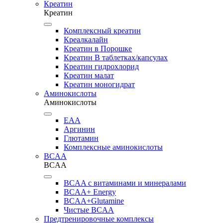
Креатин
Креатин
Комплексный креатин
Креалкалайн
Креатин в Порошке
Креатин В таблетках/капсулах
Креатин гидрохлорид
Креатин малат
Креатин моногидрат
Аминокислоты
Аминокислоты
EAA
Аргинин
Глютамин
Комплексные аминокислоты
BCAA
BCAA
BCAA с витаминами и минералами
BCAA+ Energy
BCAA+Glutamine
Чистые BCAA
Предтренировочные комплексы