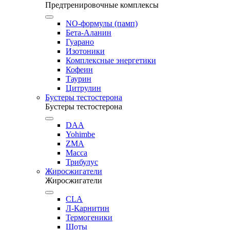
Предтренировочные комплексы
NO-формулы (памп)
Бета-Аланин
Гуарано
Изотоники
Комплексные энергетики
Кофеин
Таурин
Цитрулин
Бустеры тестостерона
Бустеры тестостерона
DAA
Yohimbe
ZMA
Масса
Трибулус
Жиросжигатели
Жиросжигатели
CLA
Л-Карнитин
Термогеники
Шоты