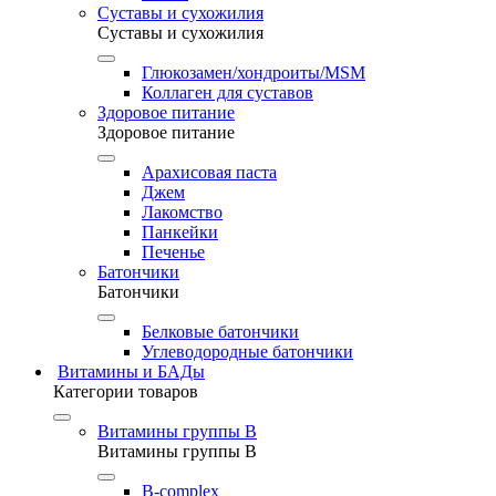
Суставы и сухожилия
Суставы и сухожилия
Глюкозамен/хондроиты/MSM
Коллаген для суставов
Здоровое питание
Здоровое питание
Арахисовая паста
Джем
Лакомство
Панкейки
Печенье
Батончики
Батончики
Белковые батончики
Углеводородные батончики
Витамины и БАДы
Категории товаров
Витамины группы B
Витамины группы B
B-complex