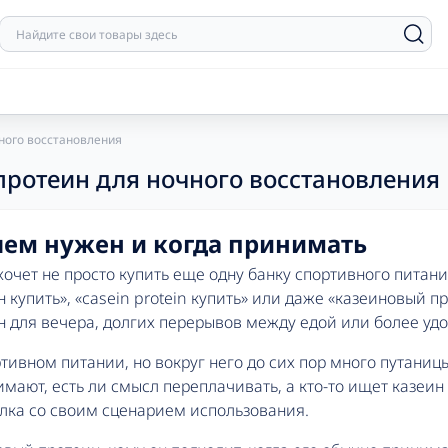
чного восстановления
Гидролизат протеина
B-complex
Высокобелковые гейнеры
Витамин C
Ко
Ви
 протеин для ночного восстановления
Изолят протеина
Витамин B-1
Низкобелковые гейнеры
Витамин D
Кр
Ви
Казеиновый протеин
Витамин B-12
Среднебелковые гейнеры
Витамин E
Кр
Бутылки для воды
Ви
Комплексный протеин
Витамин B-2
Углеводы
Витамин А
Кр
Емкости для таблеток/
чем нужен и когда принимать
Ун
Концентрат протеина
Витамин B-6
Кр
порошка
 хочет не просто купить еще одну банку спортивного питани
Растительный протеин
Витамин B-7 (Биотин)
Кр
Спортивные шейкеры
н купить», «casein protein купить» или даже «казеиновый п
Сывороточный протеин
Витамин B-9
Кр
 для вечера, долгих перерывов между едой или более удо
тивном питании, но вокруг него до сих пор много путаниц
BCAA с витаминами и
Железо
DA
имают, есть ли смысл переплачивать, а кто-то ищет казеин
NO-формулы (памп)
Гиалуроновая кислота
минералами
Йод
Yo
елка со своим сценарием использования.
Бета-Аланин
Коллаген
BCAA+ Energy
Калий
ZM
Гуарано
Комплексы для волос, кожи,
BCAA+Glutamine