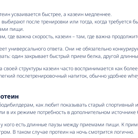
еин усваивается быстрее, а казеин медленнее.
выбирают после тренировки или тогда, когда требуется 
ами пищи.
м, где важна скорость, казеин – там, где важна продолжит
еет универсального ответа. Они не обязательно конкуриру
вать: один закрывает быстрый прием белка, другой длинн
за своей структуры казеин часто воспринимается как более 
 легкий послетренировочный напиток, обычно удобнее whey
ротеин
бодибилдерам, как любит показывать старый спортивный и
сли в их режиме потребность в дополнительном источнике
, у кого есть длинные паузы между приемами пищи. К прим
ром. В таком случае протеин на ночь смотрится логично.