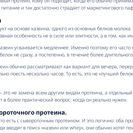
новый протеин, кому он подходит, когда его обычно принима
Кальций
Ма
ногтей
Изотоники
 питание и так достаточно страдает от маркетингового паф
Чистые BCAA
Комплекс минералов
Тр
Комплексные энергетики
Магний
н
Кофеин
Селен
укт на основе казеина, одного из основных белков молока
Таурин
Хром
вная особенность не в силе или элитности, а в том, как и
Цитрулин
Цинк
казеин усваивается медленнее. Именно поэтому его часто
белок не сразу, а постепенно, в течение более длительног
Глюкозамен/хондроиты/MSM
Арахисовая паста
Бе
отеин обычно рассматривают как вариант для вечера, пе
Коллаген для суставов
Джем
Уг
но поесть несколько часов. То есть, это не «лучший белок
Лакомство
Ашваганда
Ежовик Гребенчатый
Панкейки
Гинкго Билоба
Рейши
Печенье
 – это не замена всем другим видам протеина, а отдельны
Куркумин
ит в более практический вопрос: когда он реально нужен.
Мако
ороточного протеина.
то есть с сывороточным протеином. И это логично: оба пр
ди вводят в поиск «казеин или whey», они обычно хотят п