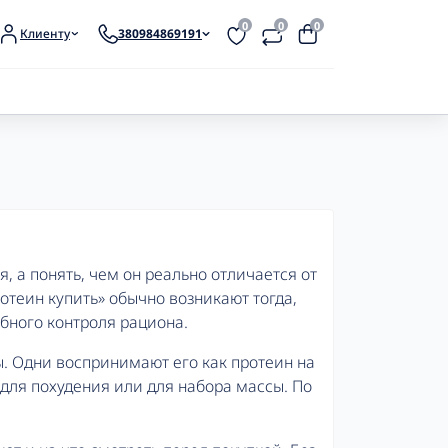
0
0
0
Клиенту
380984869191
мплексный креатин
EAA
CLA
тамины для женщин
еалкалайн
Аргинин
MCT
тамины для мужчин
еатин в Порошке
Глютамин
Омега 3-6-9
тамины для спортсменов
еатин В таблетках/капсулах
Комплексные аминокислоты
Омега-3
иверсальные витамины
еатин гидрохлорид
я, а понять, чем он реально отличается от
еатин малат
ротеин купить» обычно возникают тогда,
еатин моногидрат
бного контроля рациона.
ы. Одни воспринимают его как протеин на
A
CLA
Добавки для женского
 для похудения или для набора массы. По
здоровья
himbe
Л-Карнитин
Добавки для иммунитета
A
Термогеники
Добавки для мужского