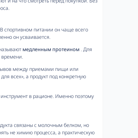
ют и на что смотреть перед покупкой. Без
сса
Шоты
здоровья
оса.
ибулус
Добавки для памяти и работы
мозга
Добавки для поддержания
. В спортивном питании он чаще всего
организма
менно он усваивается.
Добавки для сердца и сосудов
 называют
медленным протеином
. Для
Добавки для сна и
о времени.
релаксации
лковые батончики
рерывов между приемами пищи или
леводородные батончики
 для всех», а продукт под конкретную
й инструмент в рационе. Именно поэтому
одукта связаны с молочным белком, но
онять не химию процесса, а практическую