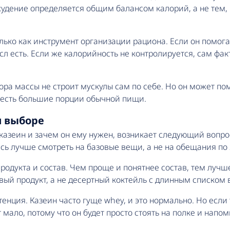
худение определяется общим балансом калорий, а не тем, 
олько как инструмент организации рациона. Если он помог
л есть. Если же калорийность не контролируется, сам фа
ора массы не строит мускулы сам по себе. Но он может по
 есть большие порции обычной пищи.
и выборе
 казеин и зачем он ему нужен, возникает следующий вопрос
сь лучше смотреть на базовые вещи, а не на обещания по 
родукта и состав. Чем проще и понятнее состав, тем лучш
вый продукт, а не десертный коктейль с длинным списком 
тенция. Казеин часто гуще whey, и это нормально. Но если
т мало, потому что он будет просто стоять на полке и нап