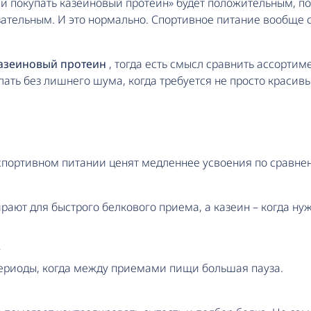
 ли покупать казеиновый протеин» будет положительным, п
зательным. И это нормально. Спортивное питание вообще 
азеиновый протеин
, тогда есть смысл сравнить ассортим
елать без лишнего шума, когда требуется не просто краси
 спортивном питании ценят медленнее усвоения по сравн
ирают для быстрого белкового приема, а казеин – когда н
?
ериоды, когда между приемами пищи большая пауза.