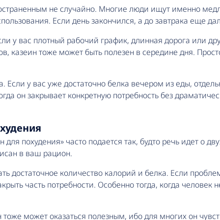
остраненным не случайно. Многие люди ищут именно медл
ользования. Если день закончился, а до завтрака еще дал
Если у вас плотный рабочий график, длинная дорога или д
, казеин тоже может быть полезен в середине дня. Просто
. Если у вас уже достаточно белка вечером из еды, отдел
тогда он закрывает конкретную потребность без драматичес
охудения
н для похудения» часто подается так, будто речь идет о дв
вписан в ваш рацион.
ать достаточное количество калорий и белка. Если пробле
крыть часть потребности. Особенно тогда, когда человек 
 тоже может оказаться полезным, ибо для многих он чувств