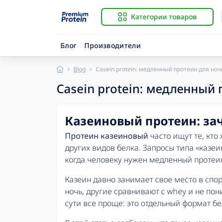
Категории товаров
Блог
Производители
Blog
Casein protein: медленный протеин для но
Casein protein: медленный
Казеиновый протеин: за
Протеин казеиновый
часто ищут те, кто
других видов белка. Запросы типа «казеи
когда человеку нужен медленный протеин
Казеин
давно занимает свое место в спор
ночь, другие сравнивают с whey и не пон
сути все проще: это отдельный формат б