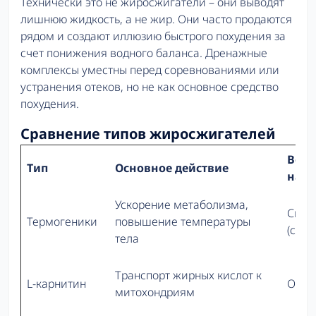
Технически это не жиросжигатели – они выводят
лишнюю жидкость, а не жир. Они часто продаются
рядом и создают иллюзию быстрого похудения за
счет понижения водного баланса. Дренажные
комплексы уместны перед соревнованиями или
устранения отеков, но не как основное средство
похудения.
Сравнение типов жиросжигателей
Возд
Тип
Основное действие
на Ц
Ускорение метаболизма,
Силь
Термогеники
повышение температуры
(стим
тела
Транспорт жирных кислот к
L-карнитин
Отсут
митохондриям