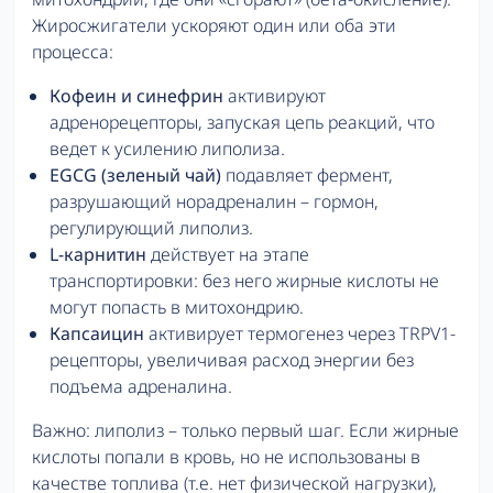
Жиросжигатели ускоряют один или оба эти
процесса:
Кофеин и синефрин
активируют
адренорецепторы, запуская цепь реакций, что
ведет к усилению липолиза.
EGCG (зеленый чай)
подавляет фермент,
разрушающий норадреналин – гормон,
регулирующий липолиз.
L-карнитин
действует на этапе
транспортировки: без него жирные кислоты не
могут попасть в митохондрию.
Капсаицин
активирует термогенез через TRPV1-
рецепторы, увеличивая расход энергии без
подъема адреналина.
Важно: липолиз – только первый шаг. Если жирные
кислоты попали в кровь, но не использованы в
качестве топлива (т.е. нет физической нагрузки),