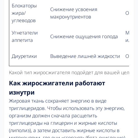
Блокаторы
Снижение усвоения
жира/
Отсут
макронутриентов
углеводов
Угнетатели
Мини
Снижение ощущения голода
аппетита
или о
Диуретики
Выведение лишней жидкости
Отсут
Какой тип жиросжигателя подойдет для вашей цели
Как жиросжигатели работают
изнутри
Жировая ткань сохраняет энергию в виде
триглицеридов. Чтобы использовать эту энергию,
организм должен сначала расщепить
триглицериды на глицерин и жирные кислоты
(липолиз), а затем доставить жирные кислоты в
митохондрии, где они «сгорают» (бета-окисление).