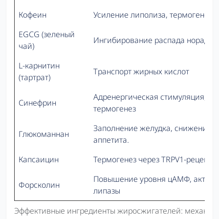
Кофеин
Усиление липолиза, термогенез
EGCG (зеленый
Ингибирование распада норадре
чай)
L-карнитин
Транспорт жирных кислот
(тартрат)
Адренергическая стимуляция,
Синефрин
термогенез
Заполнение желудка, снижение
Глюкоманнан
аппетита.
Капсаицин
Термогенез через TRPV1-рецепто
Повышение уровня цАМФ, актив
Форсколин
липазы
Эффективные ингредиенты жиросжигателей: механизм