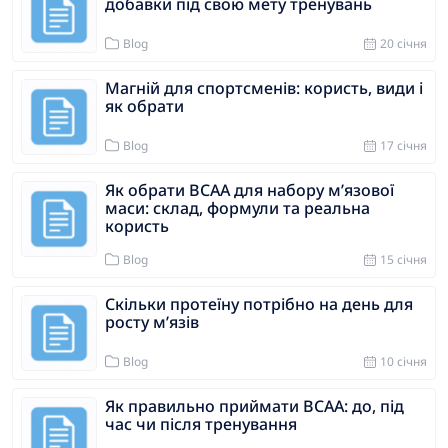
добавки під свою мету тренувань
Blog
20 cічня
Магній для спортсменів: користь, види і
як обрати
Blog
17 cічня
Як обрати BCAA для набору мʼязової
маси: склад, формули та реальна
користь
Blog
15 cічня
Скільки протеїну потрібно на день для
росту мʼязів
Blog
10 cічня
Як правильно приймати BCAA: до, під
час чи після тренування