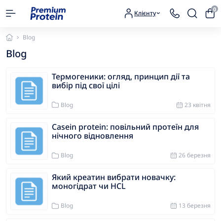
0
Клієнту
Blog
Blog
Термогеники: огляд, принцип дії та
вибір під свої цілі
Blog
23 квітня
Casein protein: повільний протеїн для
нічного відновлення
Blog
26 березня
Який креатин вибрати новачку:
моногідрат чи HCL
Blog
13 березня